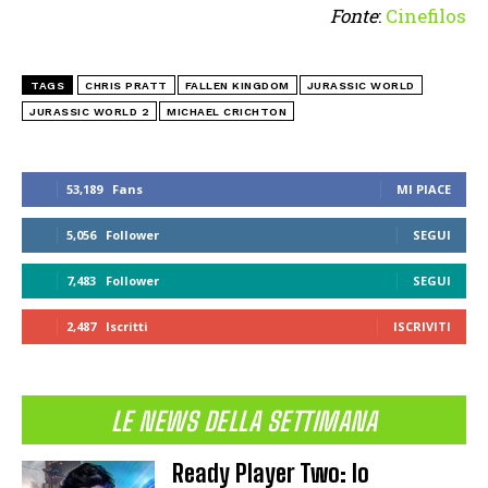
Fonte
:
Cinefilos
TAGS
CHRIS PRATT
FALLEN KINGDOM
JURASSIC WORLD
JURASSIC WORLD 2
MICHAEL CRICHTON
53,189
Fans
MI PIACE
5,056
Follower
SEGUI
7,483
Follower
SEGUI
2,487
Iscritti
ISCRIVITI
LE NEWS DELLA SETTIMANA
Ready Player Two: lo