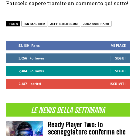
Fatecelo sapere tramite un commento qui sotto!
TAGS
IAN MALCOM
JEFF GOLDBLUM
JURASSIC PARK
53,189
Fans
MI PIACE
5,056
Follower
SEGUI
7,484
Follower
SEGUI
2,487
Iscritti
ISCRIVITI
LE NEWS DELLA SETTIMANA
Ready Player Two: lo
sceneggiatore conferma che