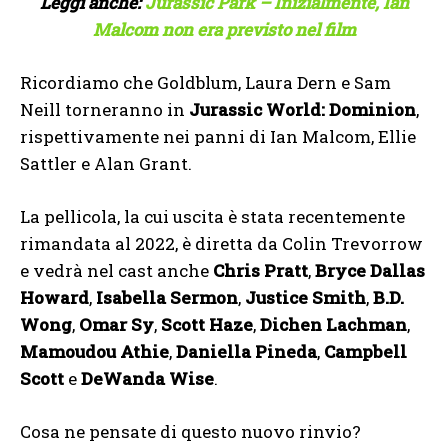
Leggi anche:
Jurassic Park – Inizialmente, Ian
Malcom non era previsto nel film
Ricordiamo che Goldblum, Laura Dern e Sam
Neill torneranno in
Jurassic World: Dominion
,
rispettivamente nei panni di Ian Malcom, Ellie
Sattler e Alan Grant.
La pellicola, la cui uscita è stata recentemente
rimandata al 2022, è diretta da Colin Trevorrow
e vedrà nel cast anche
Chris Pratt
,
Bryce Dallas
Howard
,
Isabella Sermon
,
Justice Smith
,
B.D.
Wong
,
Omar Sy
,
Scott Haze
,
Dichen Lachman
,
Mamoudou Athie
,
Daniella Pineda
,
Campbell
Scott
e
DeWanda Wise
.
Cosa ne pensate di questo nuovo rinvio?