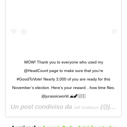
WOW! Thank you to everyone who used my
@HeadCount page to make sure that you’re
#GoodToVote! Nearly 3,000 of you are ready for this
November’s election. Here’s your reward…how time flies.
@jurassicworld 🌋🦖🇺🇸
Un post condiviso da
(@jeffgoldblum) in data:
Jeff Goldblum