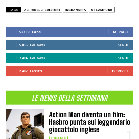
TAGS
ALI RIBELLI EDIZIONI
INGRANARIA
STEAMPUNK
53,189
Fans
MI PIACE
5,056
Follower
SEGUI
7,484
Follower
SEGUI
2,487
Iscritti
ISCRIVITI
LE NEWS DELLA SETTIMANA
Action Man diventa un film:
Hasbro punta sul leggendario
giocattolo inglese
CINEMA