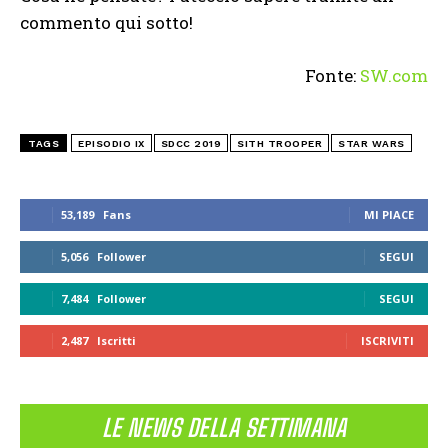
commento qui sotto!
Fonte:
SW.com
TAGS
EPISODIO IX
SDCC 2019
SITH TROOPER
STAR WARS
53,189
Fans
MI PIACE
5,056
Follower
SEGUI
7,484
Follower
SEGUI
2,487
Iscritti
ISCRIVITI
LE NEWS DELLA SETTIMANA