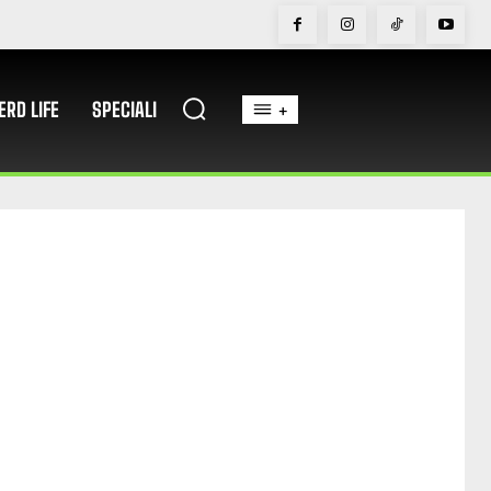
ERD LIFE
SPECIALI
+