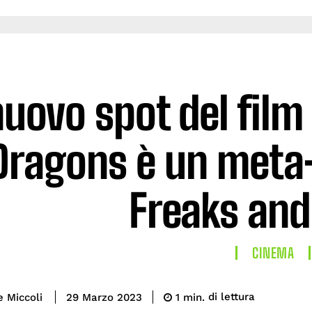
 nuovo spot del fil
Dragons è un meta
Freaks and
CINEMA
di lettura
e Miccoli
1
min.
29 Marzo 2023