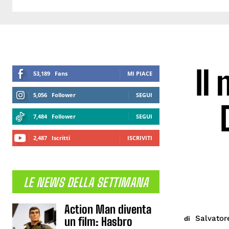
Il
53,189
Fans
MI PIACE
5,056
Follower
SEGUI
7,484
Follower
SEGUI
2,487
Iscritti
ISCRIVITI
LE NEWS DELLA SETTIMANA
Action Man diventa
Salvator
di
un film: Hasbro