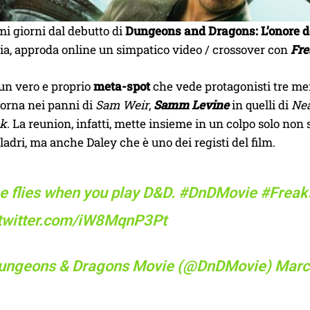
i giorni dal debutto di
Dungeons and Dragons: L’onore de
a, approda online un simpatico video / crossover con
Fre
i un vero e proprio
meta-spot
che vede protagonisti tre mem
orna nei panni di
Sam Weir
,
Samm Levine
in quelli di
Nea
ck
. La reunion, infatti, mette insieme in un colpo solo non
 ladri, ma anche Daley che è uno dei registi del film.
e flies when you play D&D.
#DnDMovie
#Freak
.twitter.com/iW8MqnP3Pt
ungeons & Dragons Movie (@DnDMovie)
Marc