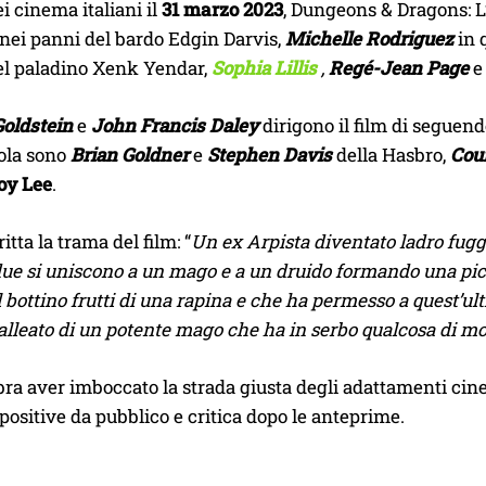
ei cinema italiani il
31 marzo 2023
, Dungeons & Dragons: L
nei panni del bardo Edgin Darvis,
Michelle Rodriguez
in 
del paladino Xenk Yendar,
Sophia Lillis
,
Regé-Jean Page
oldstein
e
John Francis Daley
dirigono il film di seguend
cola sono
Brian Goldner
e
Stephen Davis
della Hasbro,
Cou
oy Lee
.
itta la trama del film: “
Un ex Arpista diventato ladro fugge
 due si uniscono a un mago e a un druido formando una pi
il bottino frutti di una rapina e che ha permesso a quest’u
 alleato di un potente mago che ha in serbo qualcosa di mol
bra aver imboccato la strada giusta degli adattamenti cine
positive da pubblico e critica dopo le anteprime.