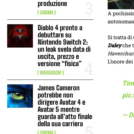
produzione
CINEMA
A pochissim
antonomasi
Diablo 4 pronto a
debuttare su
Si tratta d
Nintendo Switch 2:
Daley
che t
un leak svela data di
Haverchu
uscita, prezzo e
L’onore dei
versione “fisica”
VIDEOGIOCHI
Tim
James Cameron
potrebbe non
pic
dirigere Avatar 4 e
Avatar 5 mentre
— D
guarda all’atto finale
della sua carriera
CINEMA