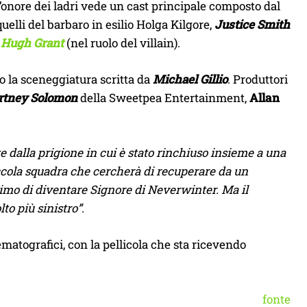
’onore dei ladri vede un cast principale composto dal
quelli del barbaro in esilio Holga Kilgore,
Justice Smith
e
Hugh Grant
(nel ruolo del villain).
o la sceneggiatura scritta da
Michael Gillio
. Produttori
rtney Solomon
della Sweetpea Entertainment,
Allan
 dalla prigione in cui è stato rinchiuso insieme a una
ccola squadra che cercherà di recuperare da un
ltimo di diventare Signore di Neverwinter. Ma il
to più sinistro”
.
matografici, con la pellicola che sta ricevendo
fonte