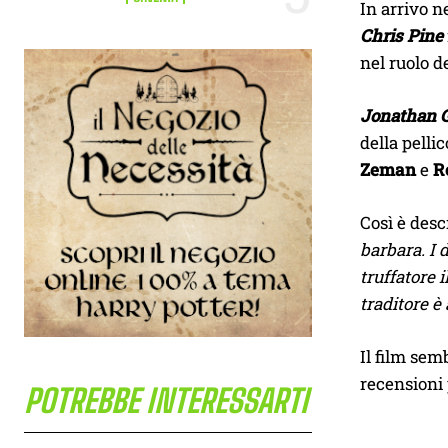
In arrivo n
Chris Pine
nel ruolo 
Jonathan G
della pelli
Zeman
e
R
Così è descr
barbara. I
truffatore 
traditore è
Il film sem
recensioni 
POTREBBE INTERESSARTI