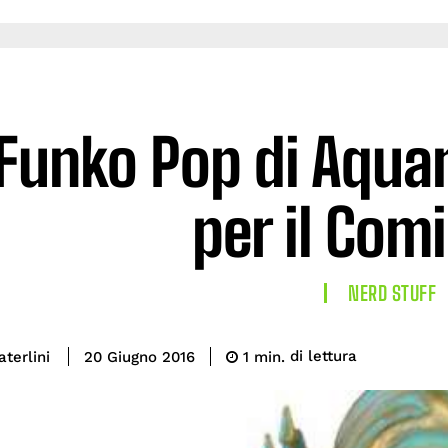
 Funko Pop di Aqua
per il Com
NERD STUFF
di lettura
terlini
1
min.
20 Giugno 2016