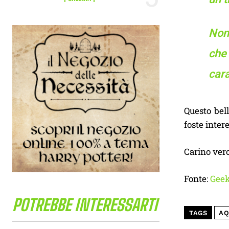
Non 
che
cara
Questo bell
foste inter
Carino vero
Fonte:
Gee
POTREBBE INTERESSARTI
TAGS
A