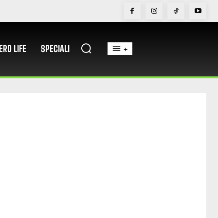
ERD LIFE
SPECIALI
+