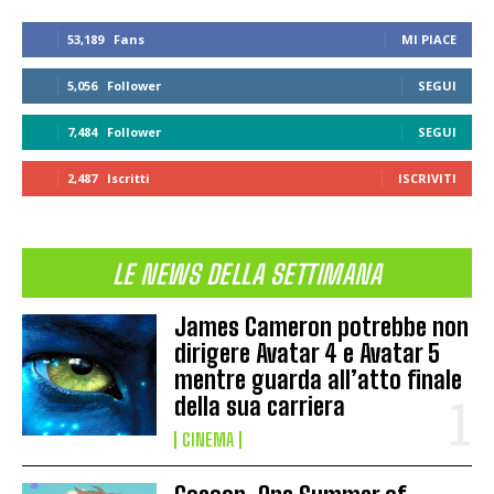
53,189
Fans
MI PIACE
5,056
Follower
SEGUI
7,484
Follower
SEGUI
2,487
Iscritti
ISCRIVITI
LE NEWS DELLA SETTIMANA
James Cameron potrebbe non
dirigere Avatar 4 e Avatar 5
mentre guarda all’atto finale
della sua carriera
CINEMA