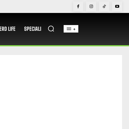
ERD LIFE
SPECIALI
+