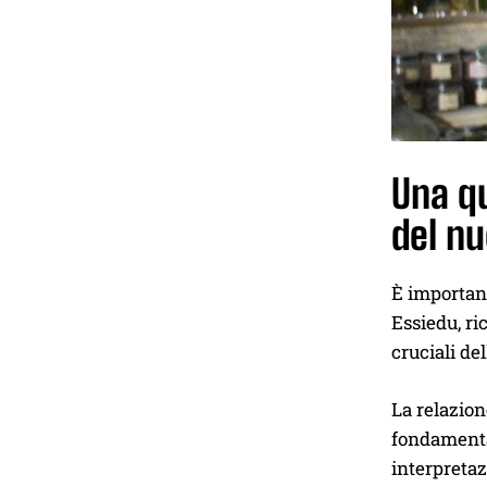
Una qu
del nu
È important
Essiedu, ri
cruciali de
La relazion
fondamental
interpretaz