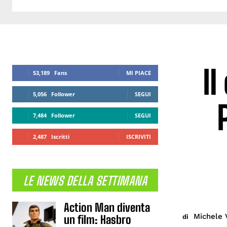
Il
53,189
Fans
MI PIACE
5,056
Follower
SEGUI
7,484
Follower
SEGUI
2,487
Iscritti
ISCRIVITI
LE NEWS DELLA SETTIMANA
Action Man diventa
Michele 
di
un film: Hasbro