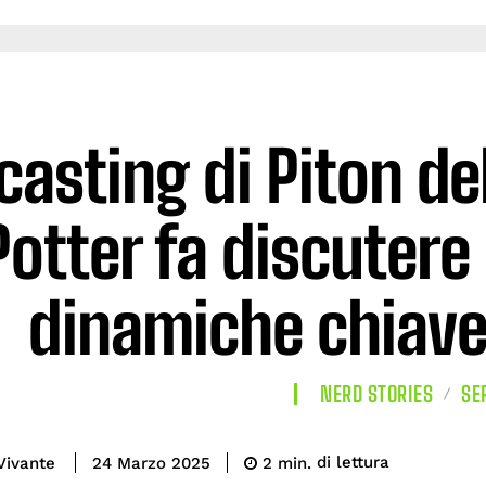
 casting di Piton de
Potter fa discutere i
dinamiche chiave 
NERD STORIES
SE
di lettura
Vivante
2
min.
24 Marzo 2025