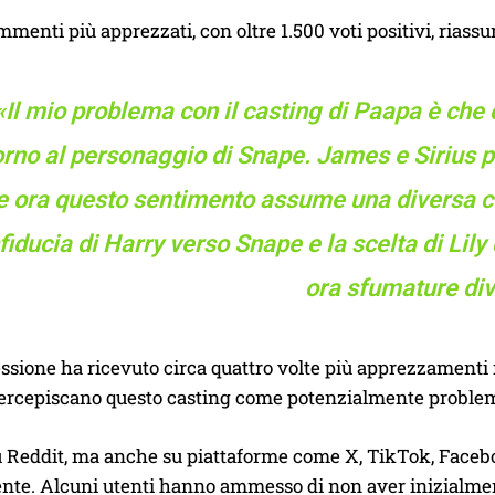
menti più apprezzati, con oltre 1.500 voti positivi, ria
«Il mio problema con il casting di Paapa è ch
orno al personaggio di Snape. James e Sirius 
 e ora questo sentimento assume una diversa co
fiducia di Harry verso Snape e la scelta di Li
ora sfumature div
essione ha ricevuto circa quattro volte più apprezzamenti
ercepiscano questo casting come potenzialmente problemat
u Reddit, ma anche su piattaforme come X, TikTok, Facebo
te. Alcuni utenti hanno ammesso di non aver inizialment