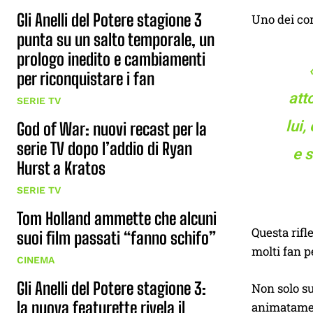
Gli Anelli del Potere stagione 3
Uno dei com
punta su un salto temporale, un
prologo inedito e cambiamenti
per riconquistare i fan
att
SERIE TV
lui,
God of War: nuovi recast per la
serie TV dopo l’addio di Ryan
e s
Hurst a Kratos
SERIE TV
Tom Holland ammette che alcuni
Questa rifl
suoi film passati “fanno schifo”
molti fan p
CINEMA
Gli Anelli del Potere stagione 3:
Non solo s
la nuova featurette rivela il
animatamen