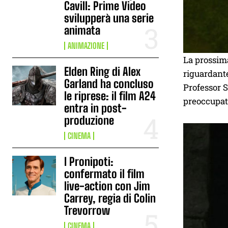
Cavill: Prime Video
svilupperà una serie
animata
ANIMAZIONE
La prossima
Elden Ring di Alex
riguardan
Garland ha concluso
Professor S
le riprese: il film A24
preoccupati
entra in post-
produzione
CINEMA
I Pronipoti:
confermato il film
live-action con Jim
Carrey, regia di Colin
Trevorrow
CINEMA