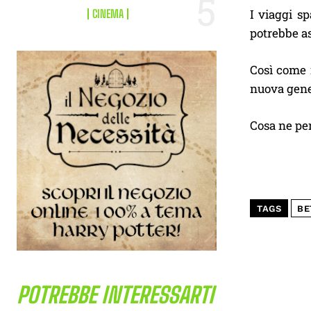
I viaggi sp
CINEMA
potrebbe as
Così come r
nuova gener
Cosa ne pen
TAGS
BE
POTREBBE INTERESSARTI