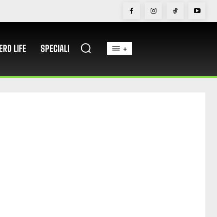
ERD LIFE
SPECIALI
+