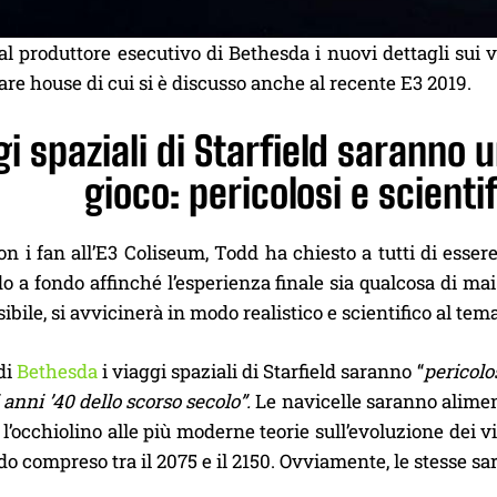
l produttore esecutivo di Bethesda i nuovi dettagli sui v
are house di cui si è discusso anche al recente E3 2019.
ggi spaziali di Starfield sarann
gioco: pericolosi e scient
n i fan all’E3 Coliseum, Todd ha chiesto a tutti di essere
a fondo affinché l’esperienza finale sia qualcosa di mai 
ibile, si avvicinerà in modo realistico e scientifico al tema
 di
Bethesda
i viaggi spaziali di Starfield saranno “
pericolo
 anni ’40 dello scorso secolo”.
Le navicelle saranno alime
 l’occhiolino alle più moderne teorie sull’evoluzione dei v
do compreso tra il 2075 e il 2150. Ovviamente, le stesse sara