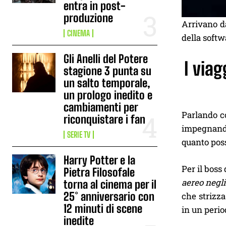
entra in post-
produzione
Arrivano da
CINEMA
della softw
Gli Anelli del Potere
I via
stagione 3 punta su
un salto temporale,
un prologo inedito e
cambiamenti per
Parlando co
riconquistare i fan
impegnando 
SERIE TV
quanto poss
Harry Potter e la
Per il boss
Pietra Filosofale
aereo negli
torna al cinema per il
25° anniversario con
che strizza
12 minuti di scene
in un perio
inedite