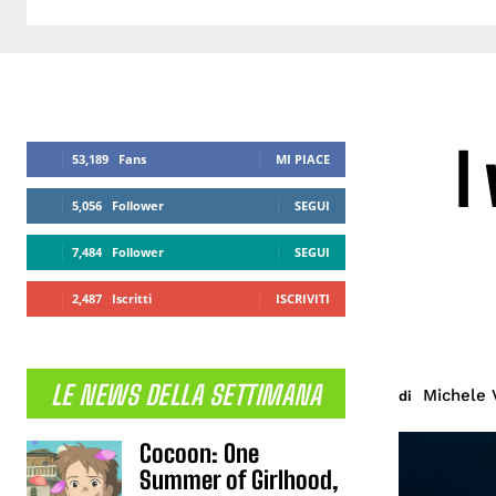
I
53,189
Fans
MI PIACE
5,056
Follower
SEGUI
7,484
Follower
SEGUI
2,487
Iscritti
ISCRIVITI
LE NEWS DELLA SETTIMANA
Michele 
di
Cocoon: One
Summer of Girlhood,