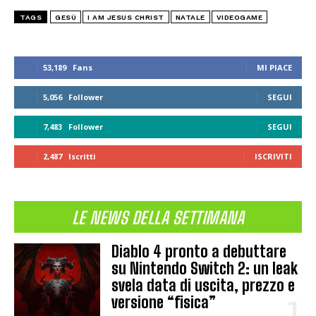
TAGS
GESÙ
I AM JESUS CHRIST
NATALE
VIDEOGAME
53,189
Fans
MI PIACE
5,056
Follower
SEGUI
7,483
Follower
SEGUI
2,487
Iscritti
ISCRIVITI
LE NEWS DELLA SETTIMANA
Diablo 4 pronto a debuttare
su Nintendo Switch 2: un leak
svela data di uscita, prezzo e
versione “fisica”