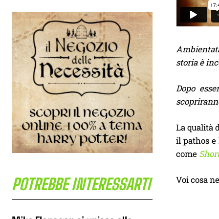
Ambientata 
storia è in
Dopo esser
scopriranno
La qualità 
il pathos e
come
Shor
Voi cosa ne
POTREBBE INTERESSARTI