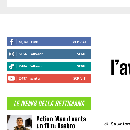
53,189
Fans
MI PIACE
5,056
Follower
SEGUI
l’
7,484
Follower
SEGUI
2,487
Iscritti
ISCRIVITI
LE NEWS DELLA SETTIMANA
Action Man diventa
Salvator
di
un film: Hasbro