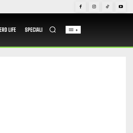
ERD LIFE
SPECIALI
+