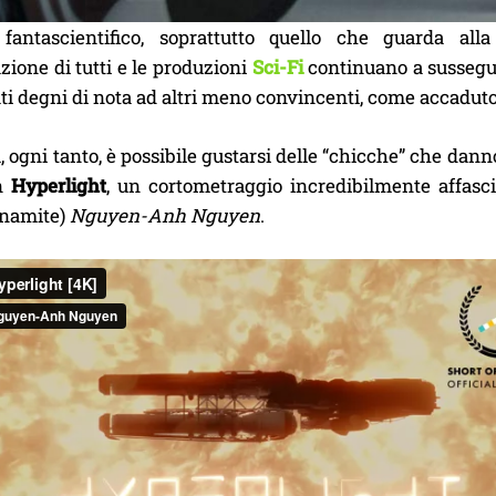
fantascientifico, soprattutto quello che guarda alla
ione di tutti e le produzioni
Sci-Fi
continuano a sussegui
tati degni di nota ad altri meno convincenti, come accad
, ogni tanto, è possibile gustarsi delle “chicche” che dann
on
Hyperlight
, un cortometraggio incredibilmente affasc
tnamite)
Nguyen-Anh Nguyen
.