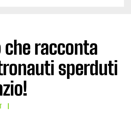
to che racconta
tronauti sperduti
azio!
T