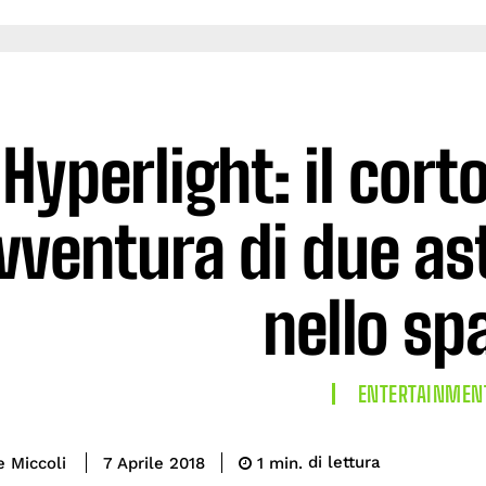
Hyperlight: il cor
avventura di due as
nello sp
ENTERTAINMEN
di lettura
e Miccoli
1
min.
7 Aprile 2018