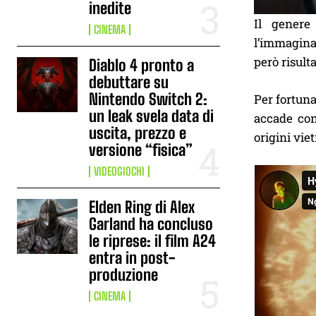
inedite
Il genere 
CINEMA
l’immaginaz
però risul
Diablo 4 pronto a
debuttare su
Nintendo Switch 2:
Per fortuna
un leak svela data di
accade c
uscita, prezzo e
origini vie
versione “fisica”
VIDEOGIOCHI
Elden Ring di Alex
Garland ha concluso
le riprese: il film A24
entra in post-
produzione
CINEMA