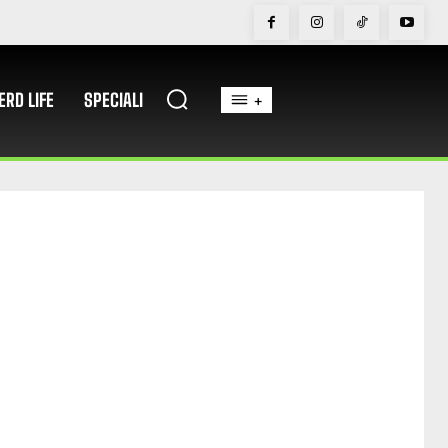
ERD LIFE
SPECIALI
+