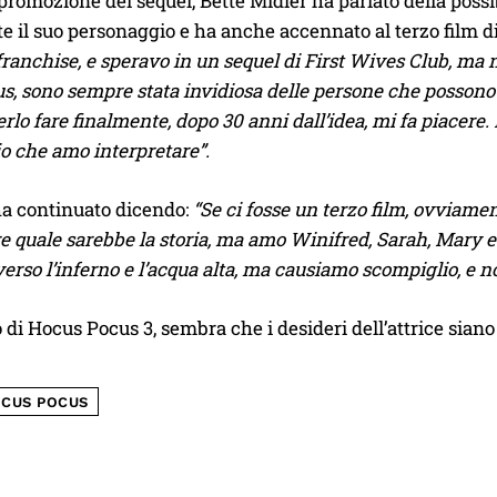
promozione del sequel, Bette Midler ha parlato della possib
 il suo personaggio e ha anche accennato al terzo film 
ranchise, e speravo in un sequel di First Wives Club, ma 
, sono sempre stata invidiosa delle persone che possono far
terlo fare finalmente, dopo 30 anni dall’idea, mi fa piacer
o che amo interpretare”.
ha continuato dicendo:
“Se ci fosse un terzo film, ovviame
quale sarebbe la storia, ma amo Winifred, Sarah, Mary e 
verso l’inferno e l’acqua alta, ma causiamo scompiglio, e
o di Hocus Pocus 3, sembra che i desideri dell’attrice siano 
CUS POCUS