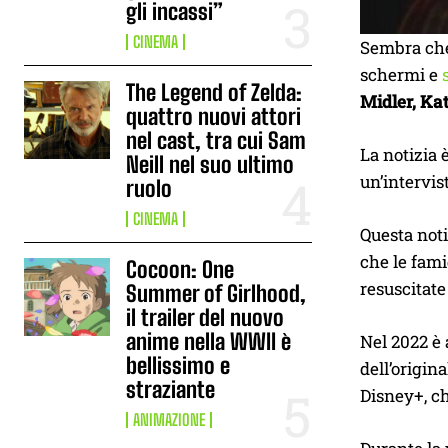
gli incassi”
CINEMA
Sembra che 
schermi e
The Legend of Zelda:
Midler, Ka
quattro nuovi attori
nel cast, tra cui Sam
La notizia 
Neill nel suo ultimo
un’intervist
ruolo
CINEMA
Questa noti
che le fami
Cocoon: One
resuscitate
Summer of Girlhood,
il trailer del nuovo
anime nella WWII è
Nel 2022 è
bellissimo e
dell’origin
straziante
Disney+, ch
ANIMAZIONE