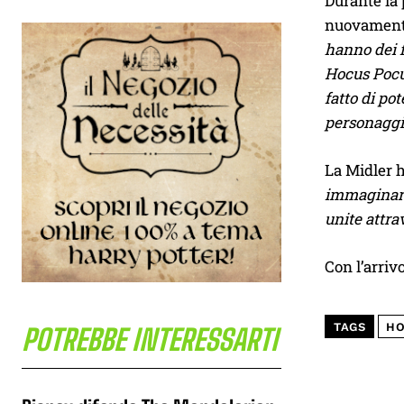
Durante la 
nuovamente
hanno dei f
Hocus Pocus
fatto di po
personaggi
La Midler 
immaginare 
unite attra
Con l’arriv
TAGS
HO
POTREBBE INTERESSARTI