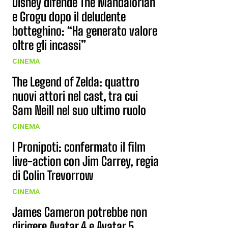
Disney difende The Mandalorian
e Grogu dopo il deludente
botteghino: “Ha generato valore
oltre gli incassi”
CINEMA
The Legend of Zelda: quattro
nuovi attori nel cast, tra cui
Sam Neill nel suo ultimo ruolo
CINEMA
I Pronipoti: confermato il film
live-action con Jim Carrey, regia
di Colin Trevorrow
CINEMA
James Cameron potrebbe non
dirigere Avatar 4 e Avatar 5