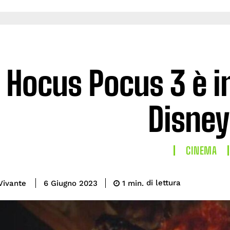
Hocus Pocus 3 è i
Disney
CINEMA
di lettura
Vivante
1
min.
6 Giugno 2023