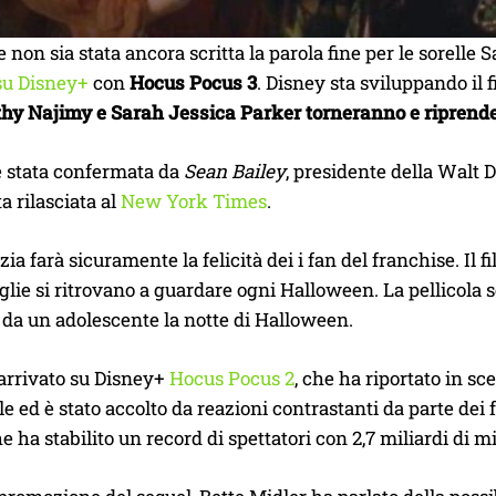
non sia stata ancora scritta la parola fine per le sorelle
su Disney+
con
Hocus Pocus 3
. Disney sta sviluppando il 
thy Najimy e Sarah Jessica Parker torneranno e riprender
è stata confermata da
Sean Bailey
, presidente della Walt 
a rilasciata al
New York Times
.
zia farà sicuramente la felicità dei i fan del franchise. Il 
glie si ritrovano a guardare ogni Halloween. La pellicola
 da un adolescente la notte di Halloween.
 arrivato su Disney+
Hocus Pocus 2
, che ha riportato in sce
ale ed è stato accolto da reazioni contrastanti da parte d
e ha stabilito un record di spettatori con 2,7 miliardi di m