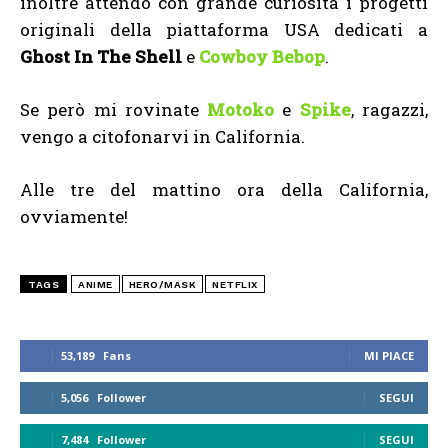
inoltre attendo con grande curiosità i progetti
originali della piattaforma USA dedicati a
Ghost In The Shell
e
Cowboy Bebop
.
Se però mi rovinate
Motoko
e
Spike
, ragazzi,
vengo a citofonarvi in California.
Alle tre del mattino ora della California,
ovviamente!
TAGS
ANIME
HERO/MASK
NETFLIX
53,189
Fans
MI PIACE
5,056
Follower
SEGUI
7,484
Follower
SEGUI