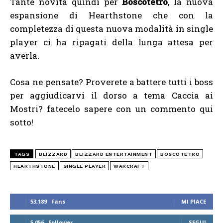
Tante novità quindi per
Boscotetro
, la nuova
espansione di Hearthstone che con la
completezza di questa nuova modalità in single
player ci ha ripagati della lunga attesa per
averla.
Cosa ne pensate? Proverete a battere tutti i boss
per aggiudicarvi il dorso a tema Caccia ai
Mostri? fatecelo sapere con un commento qui
sotto!
TAGS
BLIZZARD
BLIZZARD ENTERTAINMENT
BOSCOTETRO
HEARTHSTONE
SINGLE PLAYER
WARCRAFT
53,189
Fans
MI PIACE
5,056
Follower
SEGUI