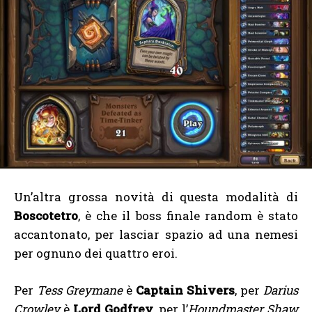
Un’altra grossa novità di questa modalità di
Boscotetro
, è che il boss finale random è stato
accantonato, per lasciar spazio ad una nemesi
per ognuno dei quattro eroi.
Per
Tess Greymane
è
Captain Shivers
, per
Darius
Crowley
è
Lord Godfrey
, per l’
Houndmaster Shaw