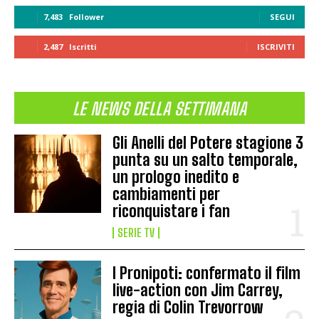
7,483
Follower
SEGUI
2,487
Iscritti
ISCRIVITI
LE NEWS DELLA SETTIMANA
Gli Anelli del Potere stagione 3
punta su un salto temporale,
un prologo inedito e
cambiamenti per
riconquistare i fan
SERIE TV
I Pronipoti: confermato il film
live-action con Jim Carrey,
regia di Colin Trevorrow