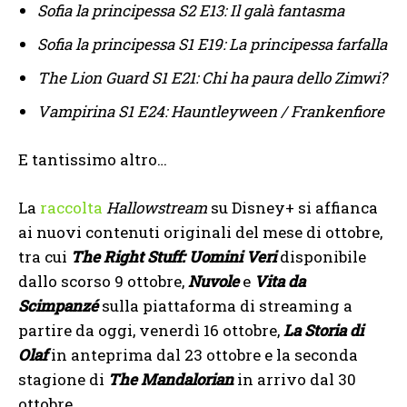
Sofia la principessa S2 E13: Il galà fantasma
Sofia la principessa S1 E19: La principessa farfalla
The Lion Guard S1 E21: Chi ha paura dello Zimwi?
Vampirina S1 E24: Hauntleyween / Frankenfiore
E tantissimo altro…
La
raccolta
Hallowstream
su Disney+ si affianca
ai nuovi contenuti originali del mese di ottobre,
tra cui
The Right Stuff: Uomini Veri
disponibile
dallo scorso 9 ottobre,
Nuvole
e
Vita da
Scimpanzé
sulla piattaforma di streaming a
partire da oggi, venerdì 16 ottobre,
La Storia di
Olaf
in anteprima dal 23 ottobre e la seconda
stagione di
The Mandalorian
in arrivo dal 30
ottobre.