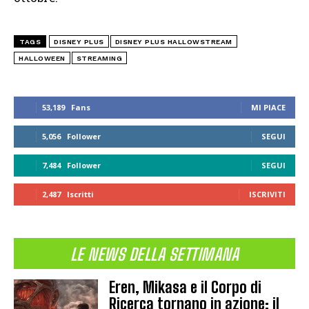
TAGS
DISNEY PLUS
DISNEY PLUS HALLOWSTREAM
HALLOWEEN
STREAMING
53,189
Fans
MI PIACE
5,056
Follower
SEGUI
7,484
Follower
SEGUI
2,487
Iscritti
ISCRIVITI
LE NEWS DELLA SETTIMANA
Eren, Mikasa e il Corpo di
Ricerca tornano in azione: il