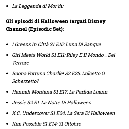
La Leggenda di Mor’du
Gli episodi di Halloween targati Disney
Channel (Episodic Set):
I Greens In Città S1 E15: Luna Di Sangue
Girl Meets World S1 E11: Riley E Il Mondo… Del
Terrore
Buona Fortuna Charlie! S2 E25: Dolcetto O
Scherzetto?
Hannah Montana S1 E17: La Perfida Luann
Jessie S2 E1: La Notte Di Halloween
K.C. Undercover S1 E24: La Sera Di Halloween
Kim Possible S1 E14: 31 Ottobre