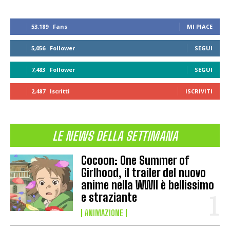
53,189
Fans
MI PIACE
5,056
Follower
SEGUI
7,483
Follower
SEGUI
2,487
Iscritti
ISCRIVITI
LE NEWS DELLA SETTIMANA
Cocoon: One Summer of
Girlhood, il trailer del nuovo
anime nella WWII è bellissimo
e straziante
ANIMAZIONE