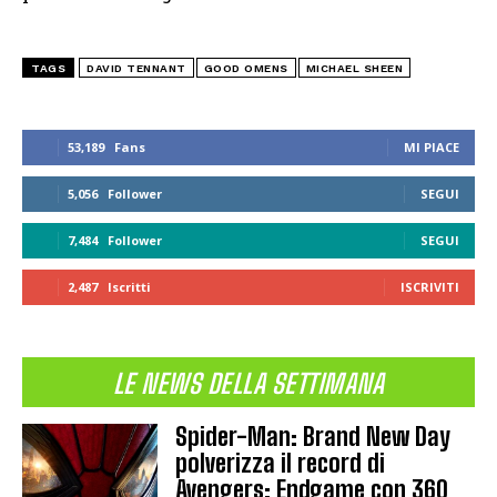
TAGS
DAVID TENNANT
GOOD OMENS
MICHAEL SHEEN
53,189
Fans
MI PIACE
5,056
Follower
SEGUI
7,484
Follower
SEGUI
2,487
Iscritti
ISCRIVITI
LE NEWS DELLA SETTIMANA
Spider-Man: Brand New Day
polverizza il record di
Avengers: Endgame con 360