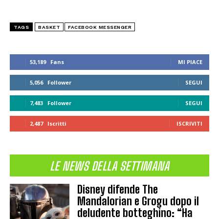
TAGS
BASKET
FACEBOOK MESSENGER
53,189
Fans
MI PIACE
5,056
Follower
SEGUI
7,483
Follower
SEGUI
2,487
Iscritti
ISCRIVITI
LE NEWS DELLA SETTIMANA
Disney difende The
Mandalorian e Grogu dopo il
deludente botteghino: “Ha