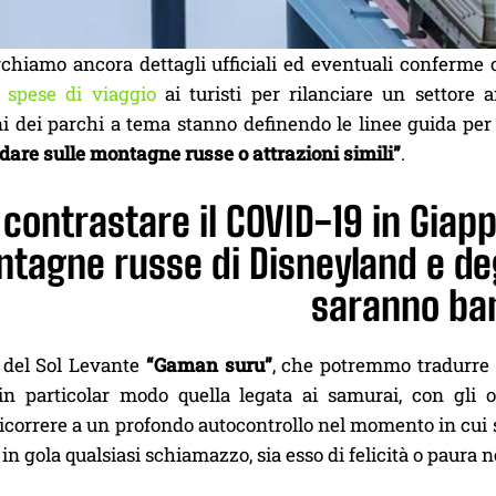
chiamo ancora dettagli ufficiali ed eventuali conferme 
 spese di viaggio
ai turisti per rilanciare un settore 
i dei parchi a tema stanno definendo le linee guida per le
idare sulle montagne russe o attrazioni simili”
.
 contrastare il COVID-19 in Giapp
tagne russe di Disneyland e deg
saranno ban
a del Sol Levante
“Gaman suru”
, che potremmo tradurre c
in particolar modo quella legata ai samurai, con gli o
correre a un profondo autocontrollo nel momento in cui s
in gola qualsiasi schiamazzo, sia esso di felicità o paura ne