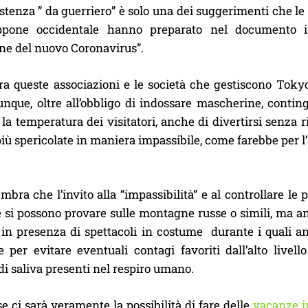
stenza ” da guerriero” è solo una dei suggerimenti che le
ppone occidentale hanno preparato nel documento int
one del nuovo Coronavirus”.
tra queste associazioni e le società che gestiscono Tok
nque, oltre all’obbligo di indossare mascherine, continge
 la temperatura dei visitatori, anche di divertirsi senza 
più spericolate in maniera impassibile, come farebbe per 
mbra che l’invito alla “impassibilità” e al controllare l
 si possono provare sulle montagne russe o simili, ma an
 in presenza di spettacoli in costume durante i quali anc
 per evitare eventuali contagi favoriti dall’alto livell
di saliva presenti nel respiro umano.
 ci sarà veramente la possibilità di fare delle
vacanze i