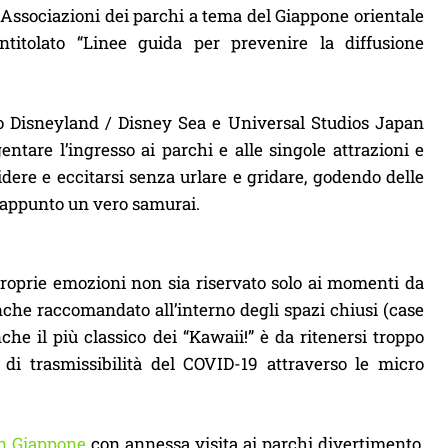
 Associazioni dei parchi a tema del Giappone orientale
itolato “Linee guida per prevenire la diffusione
yo Disneyland / Disney Sea e Universal Studios Japan
ntare l’ingresso ai parchi e alle singole attrazioni e
ridere e eccitarsi senza urlare e gridare, godendo delle
l’appunto un vero samurai.
e proprie emozioni non sia riservato solo ai momenti da
che raccomandato all’interno degli spazi chiusi (case
he il più classico dei “Kawaii!” è da ritenersi troppo
o di trasmissibilità del COVID-19 attraverso le micro
n Giappone
con annessa visita ai parchi divertimento,