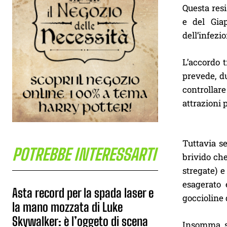
Questa resi
e del Gia
dell’infezi
L’accordo 
prevede, du
controllare
attrazioni 
Tuttavia se
POTREBBE INTERESSARTI
brivido che
stregate) e
esagerato e
Asta record per la spada laser e
goccioline 
la mano mozzata di Luke
Skywalker: è l’oggeto di scena
Insomma, se