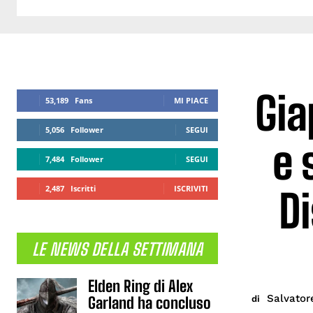
Gia
53,189
Fans
MI PIACE
5,056
Follower
SEGUI
e 
7,484
Follower
SEGUI
2,487
Iscritti
ISCRIVITI
Di
LE NEWS DELLA SETTIMANA
Elden Ring di Alex
Salvator
di
Garland ha concluso