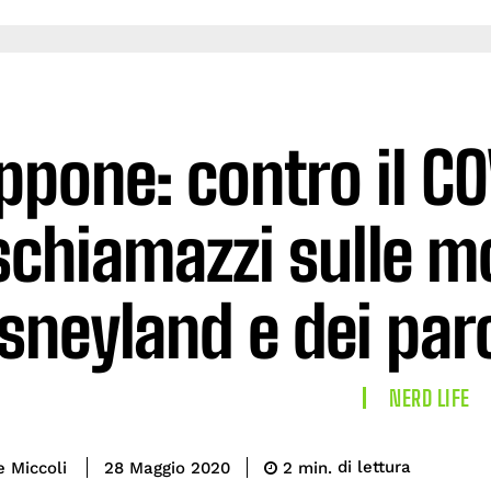
ppone: contro il CO
schiamazzi sulle m
sneyland e dei par
NERD LIFE
di lettura
e Miccoli
2
min.
28 Maggio 2020