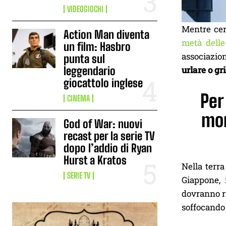
VIDEOGIOCHI
Mentre cer
Action Man diventa
metà delle
un film: Hasbro
associazion
punta sul
leggendario
urlare o gr
giocattolo inglese
Per
CINEMA
mon
God of War: nuovi
recast per la serie TV
dopo l’addio di Ryan
Hurst a Kratos
Nella terr
SERIE TV
Giappone, 
dovranno ri
soffocando 