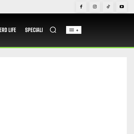
ERD LIFE
SPECIALI
+