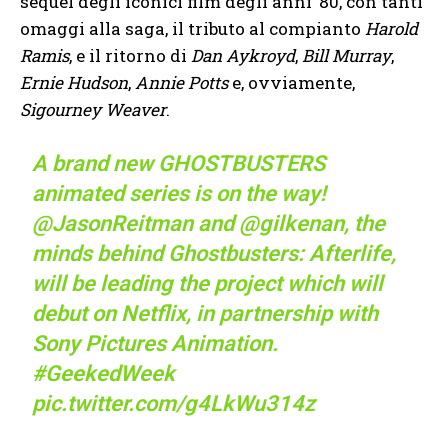
sequel degli iconici film degli anni ’80, con tanti
omaggi alla saga, il tributo al compianto
Harold
Ramis
, e il ritorno di
Dan Aykroyd
,
Bill Murray
,
Ernie Hudson
,
Annie Potts
e, ovviamente,
Sigourney Weaver
.
A brand new GHOSTBUSTERS
animated series is on the way!
@JasonReitman
and
@gilkenan
, the
minds behind Ghostbusters: Afterlife,
will be leading the project which will
debut on Netflix, in partnership with
Sony Pictures Animation.
#GeekedWeek
pic.twitter.com/g4LkWu314z