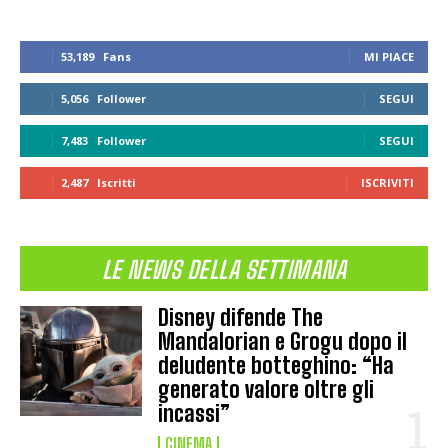
53,189
Fans
MI PIACE
5,056
Follower
SEGUI
7,483
Follower
SEGUI
2,487
Iscritti
ISCRIVITI
LE NEWS DELLA SETTIMANA
Disney difende The
Mandalorian e Grogu dopo il
deludente botteghino: “Ha
generato valore oltre gli
incassi”
CINEMA