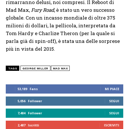
rimarranno delusi, noi compresi. Il Reboot di
Mad Max,
Fury Road
, è stato un vero successo
globale. Con un incasso mondiale di oltre 375
milioni di dollari, la pellicola, interpretata da
Tom Hardy e Charlize Theron (per la quale si
parla già di spin-off), è stata una delle sorprese
più in vista del 2015.
TAGS
GEORGE MILLER
MAD MAX
53,189
Fans
MI PIACE
5,056
Follower
SEGUI
7,484
Follower
SEGUI
2,487
Iscritti
ISCRIVITI