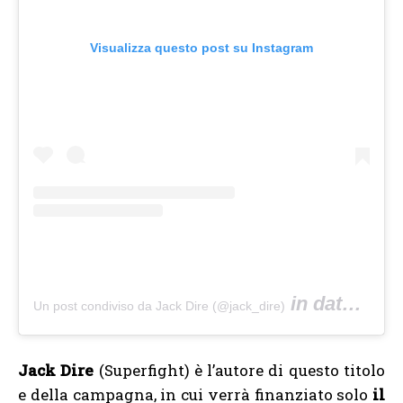
Visualizza questo post su Instagram
in data:
Un post condiviso da Jack Dire (@jack_dire)
12 Lug
Jack Dire
(Superfight) è l’autore di questo titolo
e della campagna, in cui verrà finanziato solo
il