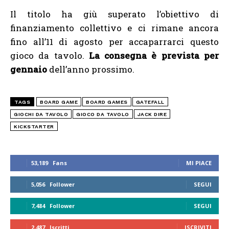
Il titolo ha giù superato l’obiettivo di
finanziamento collettivo e ci rimane ancora
fino all’11 di agosto per accaparrarci questo
gioco da tavolo.
La consegna è prevista per
gennaio
dell’anno prossimo.
TAGS
BOARD GAME
BOARD GAMES
GATEFALL
GIOCHI DA TAVOLO
GIOCO DA TAVOLO
JACK DIRE
KICKSTARTER
53,189
Fans
MI PIACE
5,056
Follower
SEGUI
7,484
Follower
SEGUI
2,487
Iscritti
ISCRIVITI