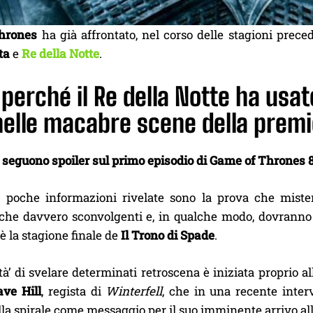
hrones
ha già affrontato, nel corso delle stagioni prec
ta
e
Re della Notte
.
perché il Re della Notte ha usato
nelle macabre scene della premi
 seguono spoiler sul primo episodio di Game of Thrones 
e poche informazioni rivelate sono la prova che mister
tiche davvero sconvolgenti e, in qualche modo, dovranno 
è la stagione finale de
Il Trono di Spade
.
tà’ di svelare determinati retroscena è iniziata proprio 
ave Hill
, regista di
Winterfell
, che in una recente inter
la spirale come messaggio per il suo imminente arrivo al