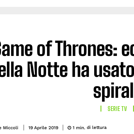
ame of Thrones: ec
ella Notte ha usato
spira
SERIE TV
di lettura
e Miccoli
1
min.
19 Aprile 2019