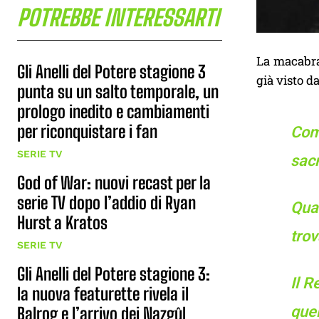
POTREBBE INTERESSARTI
La macabra
Gli Anelli del Potere stagione 3
già visto d
punta su un salto temporale, un
prologo inedito e cambiamenti
per riconquistare i fan
Com
SERIE TV
sacr
God of War: nuovi recast per la
serie TV dopo l’addio di Ryan
Qua
Hurst a Kratos
trov
SERIE TV
Gli Anelli del Potere stagione 3:
Il R
la nuova featurette rivela il
quel
Balrog e l’arrivo dei Nazgûl