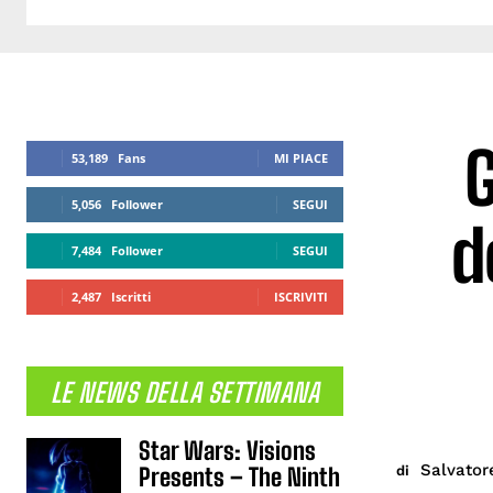
G
53,189
Fans
MI PIACE
5,056
Follower
SEGUI
d
7,484
Follower
SEGUI
2,487
Iscritti
ISCRIVITI
LE NEWS DELLA SETTIMANA
Star Wars: Visions
Salvator
di
Presents – The Ninth