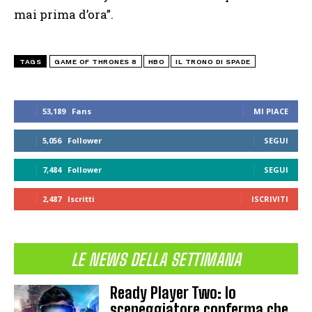
mai prima d’ora”.
TAGS
GAME OF THRONES 8
HBO
IL TRONO DI SPADE
53,189
Fans
MI PIACE
5,056
Follower
SEGUI
7,484
Follower
SEGUI
2,487
Iscritti
ISCRIVITI
LE NEWS DELLA SETTIMANA
Ready Player Two: lo
sceneggiatore conferma che