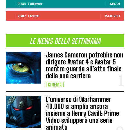
7,484
Follower
SEGUI
2,487
Iscritti
ISCRIVITI
LE NEWS DELLA SETTIMANA
James Cameron potrebbe non
dirigere Avatar 4 e Avatar 5
mentre guarda all’atto finale
della sua carriera
CINEMA
L’universo di Warhammer
40.000 si amplia ancora
insieme a Henry Cavill: Prime
Video svilupperà una serie
animata