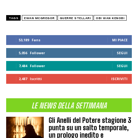
TAGS
EWAN MCGREGOR
GUERRE STELLARI
OBI WAN KENOBI
53,189
Fans
MI PIACE
5,056
Follower
SEGUI
7,484
Follower
SEGUI
2,487
Iscritti
ISCRIVITI
LE NEWS DELLA SETTIMANA
Gli Anelli del Potere stagione 3
punta su un salto temporale,
un prologo inedito e