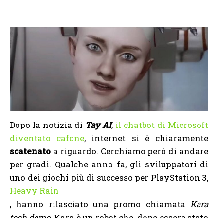
Dopo la notizia di
Tay AI
,
il chatbot di Microsoft
diventato cafone
, internet si è chiaramente
scatenato
a riguardo. Cerchiamo però di andare
per gradi. Qualche anno fa, gli sviluppatori di
uno dei giochi più di successo per PlayStation 3,
Heavy Rain
, hanno rilasciato una promo chiamata
Kara
tech demo
. Kara è un robot che, dopo essere stato