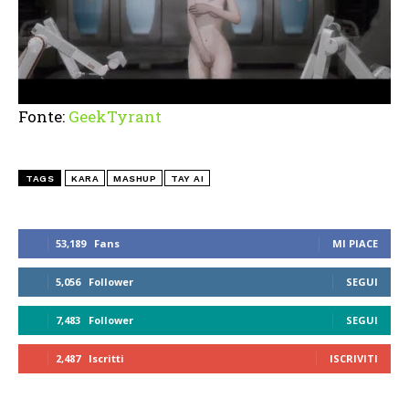
Fonte:
GeekTyrant
TAGS
KARA
MASHUP
TAY AI
53,189
Fans
MI PIACE
5,056
Follower
SEGUI
7,483
Follower
SEGUI
2,487
Iscritti
ISCRIVITI