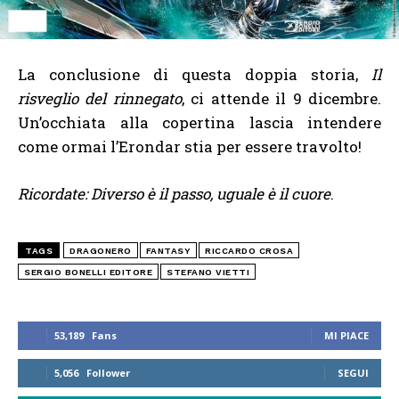
La conclusione di questa doppia storia,
Il
risveglio del rinnegato
, ci attende il 9 dicembre.
Un’occhiata alla copertina lascia intendere
come ormai l’Erondar stia per essere travolto!
Ricordate: Diverso è il passo, uguale è il cuore
.
TAGS
DRAGONERO
FANTASY
RICCARDO CROSA
SERGIO BONELLI EDITORE
STEFANO VIETTI
53,189
Fans
MI PIACE
5,056
Follower
SEGUI