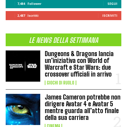
7,484
Follower
SEGUI
2,487
Iscritti
ISCRIVITI
LE NEWS DELLA SETTIMANA
Dungeons & Dragons lancia
un’iniziativa con World of
Warcraft e Star Wars: due
crossover ufficiali in arrivo
GIOCHI DI RUOLO
James Cameron potrebbe non
dirigere Avatar 4 e Avatar 5
mentre guarda all’atto finale
della sua carriera
CINEMA