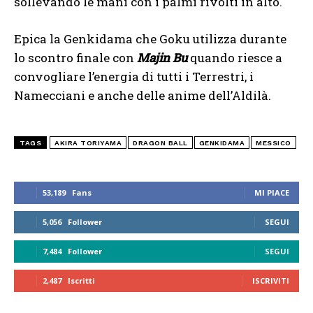
sollevando le mani con i palmi rivolti in alto.
Epica la Genkidama che Goku utilizza durante
lo scontro finale con
Majin Bu
quando riesce a
convogliare l’energia di tutti i Terrestri, i
Namecciani e anche delle anime dell’Aldilà.
TAGS
AKIRA TORIYAMA
DRAGON BALL
GENKIDAMA
MESSICO
53,189
Fans
MI PIACE
5,056
Follower
SEGUI
7,484
Follower
SEGUI
2,487
Iscritti
ISCRIVITI