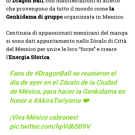
di
Dragon Ball
, con manifestazioni di affetto
che provengono da tutto il mondo come
la
Genkidama di gruppo
organizzata in Messico.
Centinaia di appassionati messicani del manga
si sono dati appuntamento nello Zócalo di Città
del Messico per unire le loro “forze” e creare
l’
Energia Sferica
.
Fans de
#DragonBall
se reunieron el
día de ayer en el Zócalo de la Ciudad
de México, para hacer la Genkidama en
honor a
#AkiraToriyama
❤️
¡Viva México cabrones!
pic.twitter.com/hpVdbStl9V