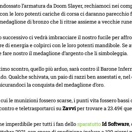
ndossato l’armatura da Doom Slayer, rechiamoci nei compl
con le loro potenti cariche di corsa ci daranno parecchio f
 medaglione di bronzo che li ritrae assieme a vecchie rune
o successivo ci vedrà imbracciare il nostro fucile per affr
re di energia e colpirci con le loro potenti mandibole. Se
 e fare nostro il medaglione d’argento che li simboleggia.
timo scontro, quello più arduo, sarà contro il Barone Infern
o. Qualche schivata, un paio di razzi ben assestati e, nel 
sicurandoci la conquista del medaglione d’oro.
 cui le munizioni fossero scarse, i punti vita fossero bassi 
scontro e teletrasportarci su
Zavvi
per trovare a 23.49€ ques
e imperdibile per tutti i fan dello
sparatutto
Id Software
,
ottobre 2021, con spese di spedizione incluse e 100 giorni pe