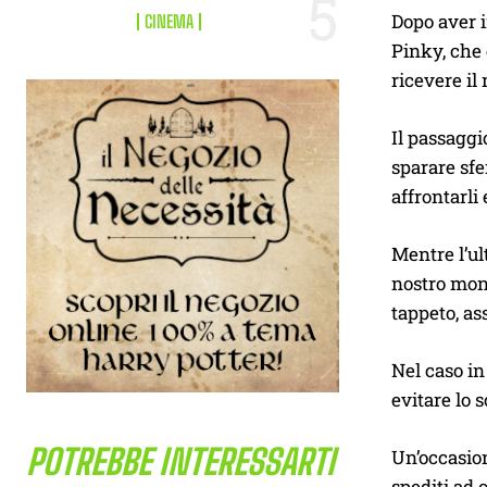
Dopo aver i
CINEMA
Pinky, che 
ricevere il
Il passaggi
sparare sfe
affrontarli
Mentre l’ul
nostro mond
tappeto, as
Nel caso in
evitare lo 
POTREBBE INTERESSARTI
Un’occasion
spediti ad 