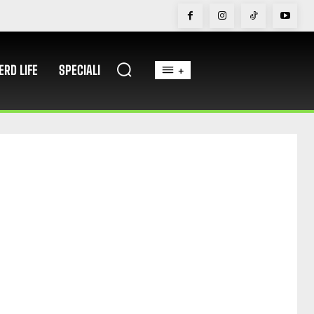
ERD LIFE
SPECIALI
+