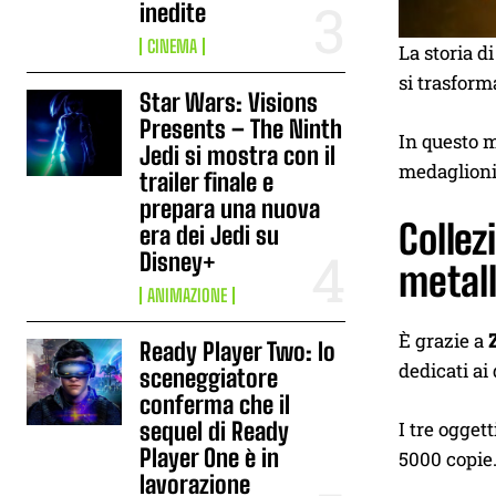
inedite
CINEMA
La storia d
si trasform
Star Wars: Visions
Presents – The Ninth
In questo m
Jedi si mostra con il
medaglioni 
trailer finale e
prepara una nuova
Collez
era dei Jedi su
Disney+
metal
ANIMAZIONE
È grazie a
Ready Player Two: lo
dedicati a
sceneggiatore
conferma che il
sequel di Ready
I tre oggett
Player One è in
5000 copie
lavorazione