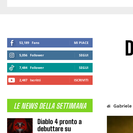
D
53,189
Fans
MI PIACE
5,056
Follower
SEGUI
7,484
Follower
SEGUI
2,487
Iscritti
ISCRIVITI
LE NEWS DELLA SETTIMANA
Gabriele 
di
Diablo 4 pronto a
debuttare su