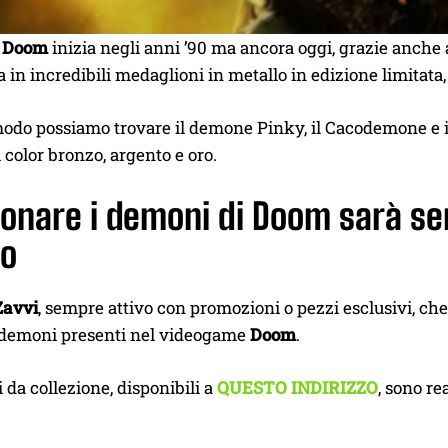
i
Doom
inizia negli anni ’90 ma ancora oggi, grazie anche a
a in incredibili medaglioni in metallo in edizione limitata,
odo possiamo trovare il demone Pinky, il Cacodemone e il 
color bronzo, argento e oro.
ionare i demoni di Doom sarà se
lo
Zavvi
, sempre attivo con promozioni o pezzi esclusivi, ch
i demoni presenti nel videogame
Doom
.
i da collezione, disponibili a
QUESTO INDIRIZZO
, sono re
.