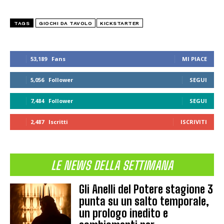
TAGS
GIOCHI DA TAVOLO
KICKSTARTER
53,189
Fans
MI PIACE
5,056
Follower
SEGUI
7,484
Follower
SEGUI
2,487
Iscritti
ISCRIVITI
LE NEWS DELLA SETTIMANA
Gli Anelli del Potere stagione 3
punta su un salto temporale,
un prologo inedito e