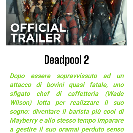
Deadpool 2
Dopo essere sopravvissuto ad un
attacco di bovini quasi fatale, uno
sfigato chef di caffetteria (Wade
Wilson) lotta per realizzare il suo
sogno: diventare il barista più cool di
Mayberry e allo stesso tempo imparare
a gestire il suo oramai perduto senso