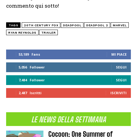
commento qui sotto!
TAGS
20TH CENTURY FOX
DEADPOOL
DEADPOOL 2
MARVEL
RYAN REYNOLDS
TRAILER
53,189
Fans
MI PIACE
5,056
Follower
SEGUI
7,484
Follower
SEGUI
2,487
Iscritti
ISCRIVITI
LE NEWS DELLA SETTIMANA
Cocoon: One Summer of