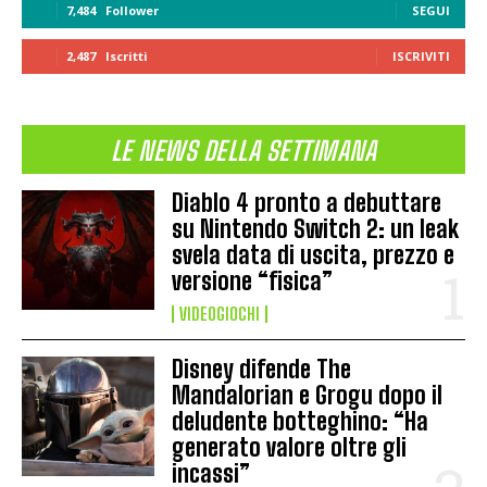
7,484
Follower
SEGUI
2,487
Iscritti
ISCRIVITI
LE NEWS DELLA SETTIMANA
Diablo 4 pronto a debuttare
su Nintendo Switch 2: un leak
svela data di uscita, prezzo e
versione “fisica”
VIDEOGIOCHI
Disney difende The
Mandalorian e Grogu dopo il
deludente botteghino: “Ha
generato valore oltre gli
incassi”