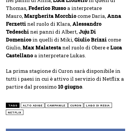
nei panni di Anna,
Luca Lionello
in quelli di
Thomas,
Federico Russo
a interpretare
Mauro,
Margherita Morchio
come Daria,
Anna
Ferzetti
nel ruolo di Klara,
Alessandro
Tedeschi
nei panni di Albert,
Juju Di
Domenico
in quelli di Miki,
Giulio Brizzi
come
Giulio,
Max Malatesta
nel ruolo di Obere e
Luca
Castellano
a interpretare Lukas.
La prima stagione di Curon sarà disponibile in
tutti i paesi in cui è attivo il servizio di Netflix a
partire dal prossimo
10 giugno
.
TAGS
ALTO ADIGE
CAMPANILE
CURON
LAGO DI RESIA
NETFLIX