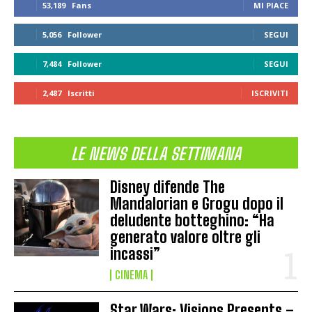
53,189
Fans
MI PIACE
5,056
Follower
SEGUI
7,484
Follower
SEGUI
2,487
Iscritti
ISCRIVITI
LE NEWS DELLA SETTIMANA
Disney difende The
Mandalorian e Grogu dopo il
deludente botteghino: “Ha
generato valore oltre gli
incassi”
CINEMA
Star Wars: Visions Presents –