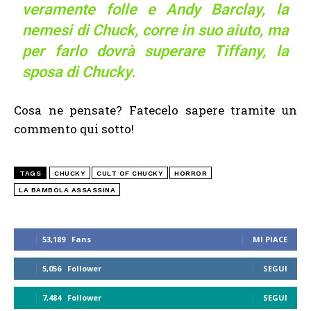
veramente folle e Andy Barclay, la
nemesi di Chuck, corre in suo aiuto, ma
per farlo dovrà superare Tiffany, la
sposa di Chucky.
Cosa ne pensate? Fatecelo sapere tramite un
commento qui sotto!
TAGS
CHUCKY
CULT OF CHUCKY
HORROR
LA BAMBOLA ASSASSINA
53,189
Fans
MI PIACE
5,056
Follower
SEGUI
7,484
Follower
SEGUI