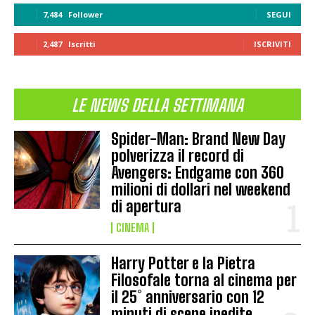
7,484
Follower
SEGUI
2,487
Iscritti
ISCRIVITI
LE NEWS DELLA SETTIMANA
Spider-Man: Brand New Day
polverizza il record di
Avengers: Endgame con 360
milioni di dollari nel weekend
di apertura
CINEMA
Harry Potter e la Pietra
Filosofale torna al cinema per
il 25° anniversario con 12
minuti di scene inedite