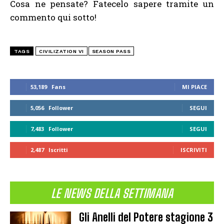
Cosa ne pensate? Fatecelo sapere tramite un
commento qui sotto!
TAGS
CIVILIZATION VI
SEASON PASS
53,189
Fans
MI PIACE
5,056
Follower
SEGUI
7,483
Follower
SEGUI
2,487
Iscritti
ISCRIVITI
LE NEWS DELLA SETTIMANA
Gli Anelli del Potere stagione 3