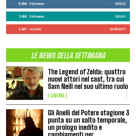
5,056
Follower
SEGUI
7,484
Follower
SEGUI
2,487
Iscritti
ISCRIVITI
LE NEWS DELLA SETTIMANA
The Legend of Zelda: quattro
nuovi attori nel cast, tra cui
Sam Neill nel suo ultimo ruolo
CINEMA
Gli Anelli del Potere stagione 3
punta su un salto temporale,
un prologo inedito e
cambiamenti per