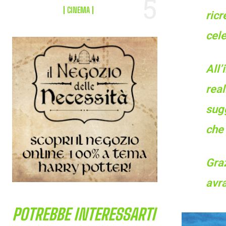
CINEMA
ricr
cele
All’
rea
sugg
che 
Gra
avra
POTREBBE INTERESSARTI