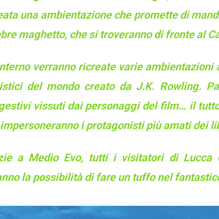
eata una ambientazione che promette di mandare
bre maghetto, che si troveranno di fronte al C
interno verranno ricreate varie ambientazioni a
listici del mondo creato da J.K. Rowling. Par
estivi vissuti dai personaggi del film… il tutt
impersoneranno i protagonisti più amati dei lib
zie a Medio Evo, tutti i visitatori di Luc
nno la possibilità di fare un tuffo nel fantast