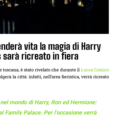
derà vita la magia di Harry
 sarà ricreato in fiera
 toscana, è stato rivelato che durante il
Lucca Comics
gerà la città: infatti, nell’area fieristica, verrà ricreato
 nel mondo di Harry, Ron ed Hermione:
 al Family Palace. Per l’occasione verrà