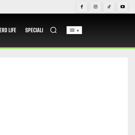
ERD LIFE
SPECIALI
+