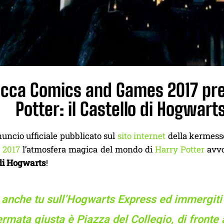
ucca Comics and Games 2017 pren
Potter: il Castello di Hogwarts
uncio ufficiale pubblicato sul
sito internet
della kermesse
 2017
l’atmosfera magica del mondo di
Harry Potter
avvol
 di Hogwarts
!
i anche tu sull’Hogwarts Express ed immergiti
ermata giusta è Piazza del Collegio, di fronte