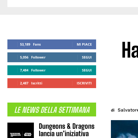
Ha
53,189
Fans
MI PIACE
5,056
Follower
SEGUI
7,484
Follower
SEGUI
2,487
Iscritti
ISCRIVITI
LE NEWS DELLA SETTIMANA
Salvator
di
Dungeons & Dragons
lancia un’iniziativa