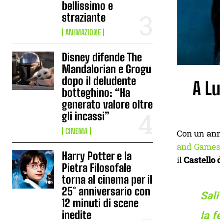
bellissimo e
straziante
ANIMAZIONE
Disney difende The
Mandalorian e Grogu
dopo il deludente
A L
botteghino: “Ha
generato valore oltre
gli incassi”
CINEMA
Con un ann
and Games
Harry Potter e la
il
Castello
Pietra Filosofale
torna al cinema per il
25° anniversario con
Sal
12 minuti di scene
inedite
la f