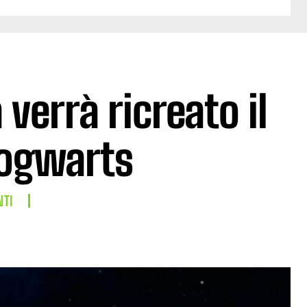
 verrà ricreato il
Hogwarts
NTI