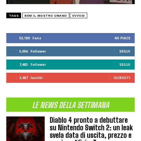
TAGS
BEM IL MOSTRO UMANO
VVVVID
53,189
Fans
MI PIACE
5,056
Follower
SEGUI
7,483
Follower
SEGUI
2,487
Iscritti
ISCRIVITI
LE NEWS DELLA SETTIMANA
Diablo 4 pronto a debuttare
su Nintendo Switch 2: un leak
svela data di uscita, prezzo e