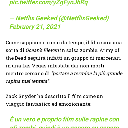
pic.twitter.com/yZgFynJhRq
— Netflix Geeked (@NetflixGeeked)
February 21, 2021
Come sappiamo ormai da tempo, il film sarà una
sorta di
Ocean’s Eleven
in salsa zombie. Army of
the Dead seguirà infatti un gruppo di mercenari
in una Las Vegas infestata dai non morti
mentre cercano di
“portare a termine la più grande
rapina mai tentata”
.
Zack Snyder ha descritto il film come un
viaggio fantastico ed emozionante:
È un vero e proprio film sulle rapine con
gli zombi, quindi è un genere su genere