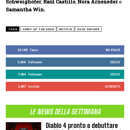
Schweighöfer
,
Raúl Castillo
,
Nora Arnezeder
e
Samantha Win.
TAGS
ARMY OF THE DEAD
NETFLIX
ZACK SNYDER
53,189
Fans
MI PIACE
5,056
Follower
SEGUI
7,484
Follower
SEGUI
2,487
Iscritti
ISCRIVITI
LE NEWS DELLA SETTIMANA
Diablo 4 pronto a debuttare