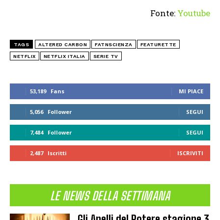
Fonte:
Youtube
TAGS
ALTERED CARBON
FATNSCIENZA
FEATURETTE
NETFLIX
NETFLIX ITALIA
SERIE TV
53,189
Fans
MI PIACE
5,056
Follower
SEGUI
7,484
Follower
SEGUI
2,487
Iscritti
ISCRIVITI
LE NEWS DELLA SETTIMANA
Gli Anelli del Potere stagione 3