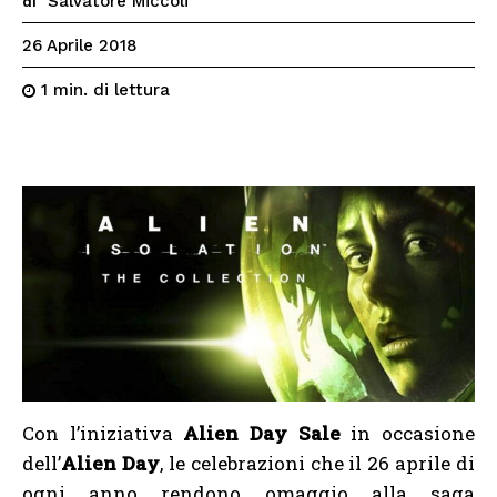
Salvatore Miccoli
di
26 Aprile 2018
di lettura
1
min.
Con l’iniziativa
Alien Day Sale
in
occasione
dell’
Alien Day
, le celebrazioni che il 26 aprile di
ogni anno rendono omaggio alla saga