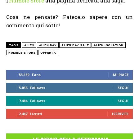
l’
Humble Store
alla pagina dedicata alla saga.
Cosa ne pensate? Fatecelo sapere con un
commento qui sotto!
TAGS
ALIEN
ALIEN DAY
ALIEN DAY SALE
ALIEN ISOLATION
HUMBLE STORE
OFFERTA
53,189
Fans
MI PIACE
5,056
Follower
SEGUI
7,484
Follower
SEGUI
2,487
Iscritti
ISCRIVITI