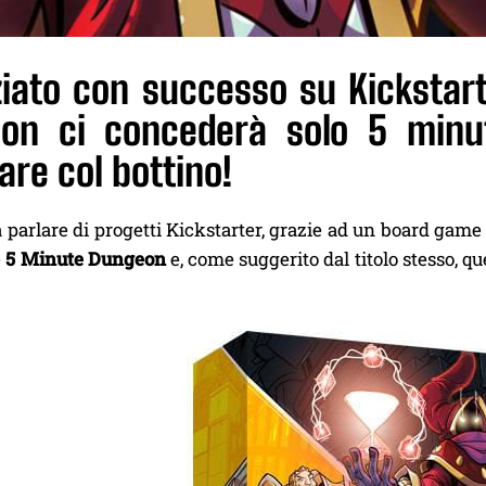
ziato con successo su Kickstar
on ci concederà solo 5 minut
re col bottino!
 parlare di progetti Kickstarter, grazie ad un board gam
è
5 Minute Dungeon
e, come suggerito dal titolo stesso, q