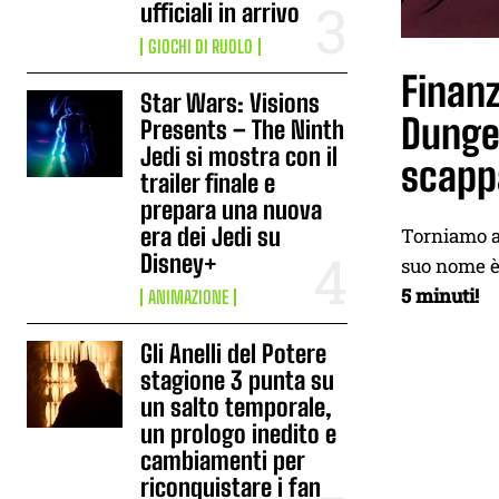
ufficiali in arrivo
GIOCHI DI RUOLO
Finan
Star Wars: Visions
Dunge
Presents – The Ninth
Jedi si mostra con il
scappa
trailer finale e
prepara una nuova
era dei Jedi su
Torniamo a
Disney+
suo nome 
5 minuti!
ANIMAZIONE
Gli Anelli del Potere
stagione 3 punta su
un salto temporale,
un prologo inedito e
cambiamenti per
riconquistare i fan