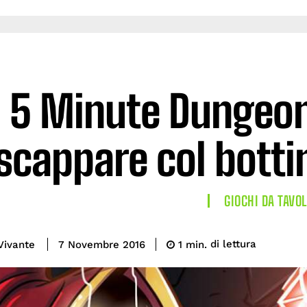
5 Minute Dungeon:
scappare col botti
GIOCHI DA TAVO
di lettura
Vivante
1
min.
7 Novembre 2016