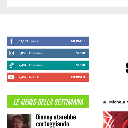
53,189
Fans
MI PIACE
5,056
Follower
SEGUI
7,484
Follower
SEGUI
2,487
Iscritti
ISCRIVITI
LE NEWS DELLA SETTIMANA
Michele 
di
Disney starebbe
corteggiando