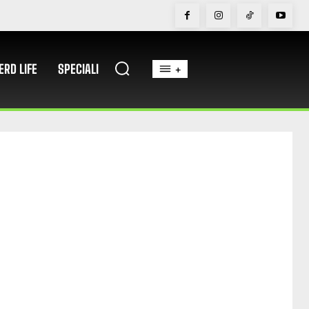
ERD LIFE
SPECIALI
+