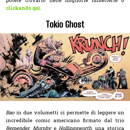
potete trovarlo nelle migliorie fumetterie o
clickando qui
.
Tokio Ghost
Bao
in due volumetti ci permette di leggere un
incredibile comic americano firmato dal trio
Remender, Murphy
e
Hollingsworth,
una storica