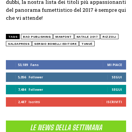
dubbi, la nostra lista dei titoli più appassionanti
del panorama fumettistico del 2017 è sempre qui
che vi attende!
TAGS
BAO PUBLISHING
MANFONT
NATALE 2017
RIZZOLI
SALDAPRESS
SERGIO BONELLI EDITORE
TUNUÈ
53,189
Fans
MI PIACE
5,056
Follower
SEGUI
7,484
Follower
SEGUI
2,487
Iscritti
ISCRIVITI
LE NEWS DELLA SETTIMANA