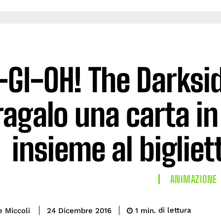
-GI-OH! The Darksi
ragalo una carta in
insieme al biglie
ANIMAZIONE
di lettura
e Miccoli
1
min.
24 Dicembre 2016