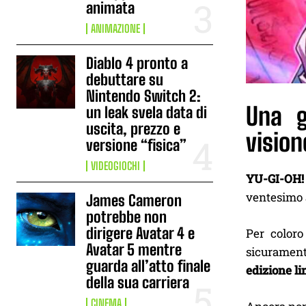
animata
ANIMAZIONE
Diablo 4 pronto a
debuttare su
Nintendo Switch 2:
Una g
un leak svela data di
uscita, prezzo e
vision
versione “fisica”
VIDEOGIOCHI
YU-GI-OH!
ventesimo a
James Cameron
potrebbe non
dirigere Avatar 4 e
Per coloro
Avatar 5 mentre
sicurament
guarda all’atto finale
edizione li
della sua carriera
CINEMA