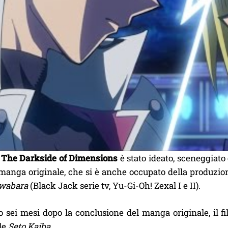
 The Darkside of Dimensions
è stato ideato, sceneggiat
manga originale, che si è anche occupato della produzione
uwabara
(Black Jack serie tv, Yu-Gi-Oh! Zexal I e II).
 sei mesi dopo la conclusione del manga originale, il f
le
Seto Kaiba
.