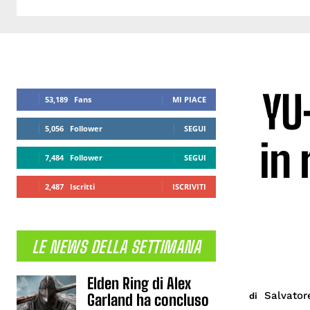
YU
53,189
Fans
MI PIACE
5,056
Follower
SEGUI
in 
7,484
Follower
SEGUI
2,487
Iscritti
ISCRIVITI
LE NEWS DELLA SETTIMANA
Elden Ring di Alex
Salvator
di
Garland ha concluso