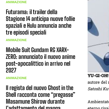
ANIMAZIONE
Futurama: il trailer della
Stagione 14 anticipa nuove follie
spaziali e Hulu annuncia anche
tre episodi speciali
ANIMAZIONE
Mobile Suit Gundam RG XARX-
ZERO: annunciato il nuovo anime
post-apocalittico in arrivo nel
2027
YU-GI-OH!
ANIMAZIONE
autore del 
Il regista del nuovo Ghost in the
Satoshi K
Shell racconta come “pregasse”
Masamune Shirow durante
Ambientato
l’adattamento del manga
eterno riva