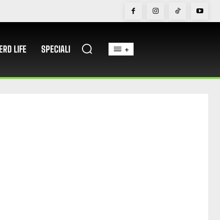
ERD LIFE
SPECIALI
+