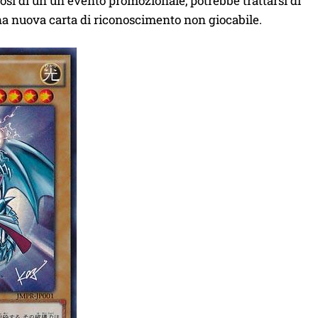
si di un un evento promozionale, potrebbe trattarsi di
a nuova carta di riconoscimento non giocabile.