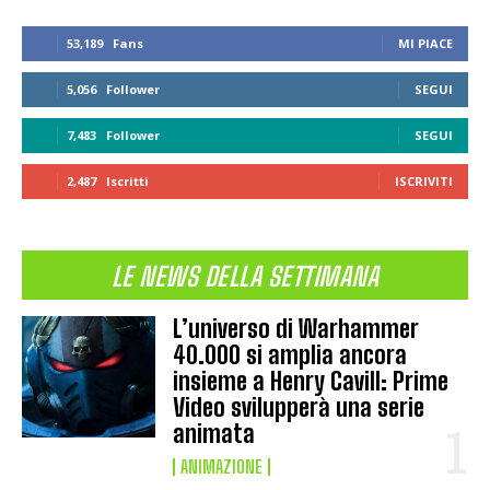
53,189
Fans
MI PIACE
5,056
Follower
SEGUI
7,483
Follower
SEGUI
2,487
Iscritti
ISCRIVITI
LE NEWS DELLA SETTIMANA
L’universo di Warhammer
40.000 si amplia ancora
insieme a Henry Cavill: Prime
Video svilupperà una serie
animata
ANIMAZIONE