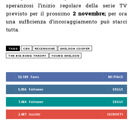
speranzosi l’inizio regolare della serie TV
previsto per il prossimo
2 novembre;
per ora
una sufficienza d’incoraggiamento può starci
tutta.
TAGS
CBS
RECENSIONE
SHELDON COOPER
THE BIG BANG THEORY
YOUNG SHELDON
53,189
Fans
MI PIACE
5,056
Follower
SEGUI
7,484
Follower
SEGUI
2,487
Iscritti
ISCRIVITI