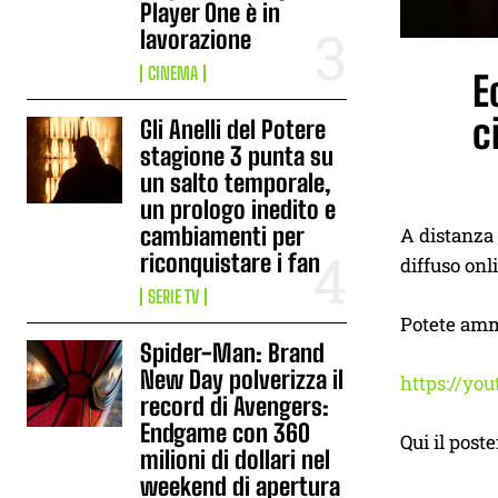
Player One è in
lavorazione
CINEMA
E
c
Gli Anelli del Potere
stagione 3 punta su
un salto temporale,
un prologo inedito e
cambiamenti per
A distanza 
riconquistare i fan
diffuso onl
SERIE TV
Potete ammi
Spider-Man: Brand
New Day polverizza il
https://yo
record di Avengers:
Endgame con 360
Qui il poste
milioni di dollari nel
weekend di apertura