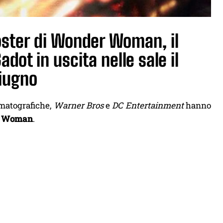
poster di Wonder Woman, il
ot in uscita nelle sale il
iugno
ematografiche,
Warner Bros
e
DC Entertainment
hanno
 Woman
.