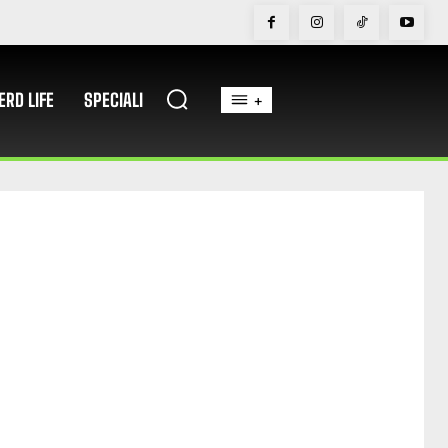
ERD LIFE
SPECIALI
+