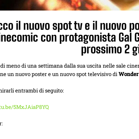
cco il nuovo spot tv e il nuovo 
inecomic con protagonista Gal Gad
prossimo 2 g
di meno di una settimana dalla sua uscita nelle sale cin
ine un nuovo poster e un nuovo spot televisivo di
Wonder
rarli entrambi di seguito:
utu.be/5MxJAiaP8YQ
r: